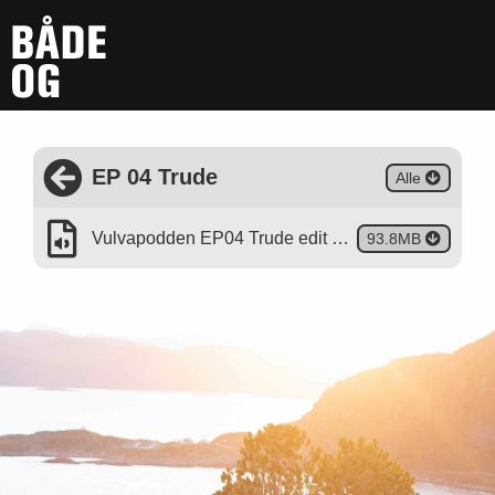
Tilbake
EP 04 Trude
Last
Alle
til
ned
overordnet
mappe
Lyd
Vulvapodden EP04 Trude edit 1.mp3
Last
93.8MB
ned